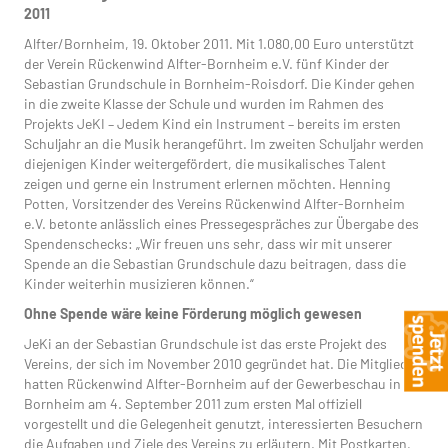
2011
Alfter/Bornheim, 19. Oktober 2011. Mit 1.080,00 Euro unterstützt
der Verein Rückenwind Alfter-Bornheim e.V. fünf Kinder der
Sebastian Grundschule in Bornheim-Roisdorf. Die Kinder gehen
in die zweite Klasse der Schule und wurden im Rahmen des
Projekts JeKI – Jedem Kind ein Instrument – bereits im ersten
Schuljahr an die Musik herangeführt. Im zweiten Schuljahr werden
diejenigen Kinder weitergefördert, die musikalisches Talent
zeigen und gerne ein Instrument erlernen möchten. Henning
Potten, Vorsitzender des Vereins Rückenwind Alfter-Bornheim
e.V. betonte anlässlich eines Pressegespräches zur Übergabe des
Spendenschecks: „Wir freuen uns sehr, dass wir mit unserer
Spende an die Sebastian Grundschule dazu beitragen, dass die
Kinder weiterhin musizieren können.“
Ohne Spende wäre keine Förderung möglich gewesen
JeKi an der Sebastian Grundschule ist das erste Projekt des
Vereins, der sich im November 2010 gegründet hat. Die Mitglieder
hatten Rückenwind Alfter-Bornheim auf der Gewerbeschau in
Bornheim am 4. September 2011 zum ersten Mal offiziell
vorgestellt und die Gelegenheit genutzt, interessierten Besuchern
die Aufgaben und Ziele des Vereins zu erläutern. Mit Postkarten,