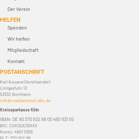
Der Verein
HELFEN
Spenden
Wir helfen
Mitgliedschaft
Kontakt
POST­ANSCHRIFT
Karl Aouane (Vorsitzender)
Lintgesfuhr 13
53332 Bornheim
info@rueckenwind-abo.de
Kreissparkasse Köln
IBAN: DE 90 370 502 99 00 460 103 55
BIC: COKSDE33XXX
Konto: 4601 0355
BLZ: 370 502 99