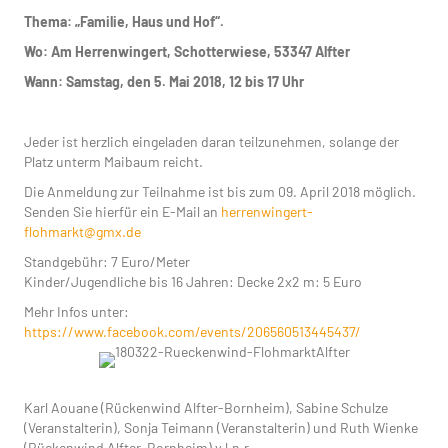
Thema: „Familie, Haus und Hof“.
Wo: Am Herrenwingert, Schotterwiese, 53347 Alfter
Wann: Samstag, den 5. Mai 2018, 12 bis 17 Uhr
Jeder ist herzlich eingeladen daran teilzunehmen, solange der
Platz unterm Maibaum reicht.
Die Anmeldung zur Teilnahme ist bis zum 09. April 2018 möglich.
Senden Sie hierfür ein E-Mail an
herrenwingert-
flohmarkt@gmx.de
Standgebühr: 7 Euro/Meter
Kinder/Jugendliche bis 16 Jahren: Decke 2x2 m: 5 Euro
Mehr Infos unter:
https://www.facebook.com/events/206560513445437/
Karl Aouane (Rückenwind Alfter-Bornheim), Sabine Schulze
(Veranstalterin), Sonja Teimann (Veranstalterin) und Ruth Wienke
(Rückenwind Alfter-Bornheim) v.l.n.r