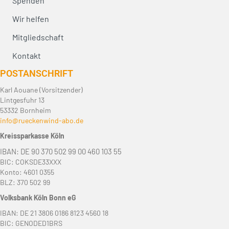
Spenden
Wir helfen
Mitgliedschaft
Kontakt
POST­ANSCHRIFT
Karl Aouane (Vorsitzender)
Lintgesfuhr 13
53332 Bornheim
info@rueckenwind-abo.de
Kreissparkasse Köln
IBAN: DE 90 370 502 99 00 460 103 55
BIC: COKSDE33XXX
Konto: 4601 0355
BLZ: 370 502 99
Volksbank Köln Bonn eG
IBAN: DE 21 3806 0186 8123 4560 18
BIC: GENODED1BRS