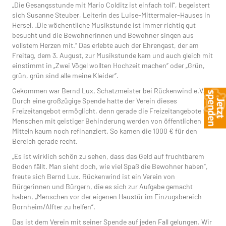
„Die Gesangsstunde mit Mario Colditz ist einfach toll“, begeistert
sich Susanne Steuber, Leiterin des Luise-Mittermaier-Hauses in
Hersel. „Die wöchentliche Musikstunde ist immer richtig gut
besucht und die Bewohnerinnen und Bewohner singen aus
vollstem Herzen mit.“ Das erlebte auch der Ehrengast, der am
Freitag, dem 3. August, zur Musikstunde kam und auch gleich mit
einstimmt in „Zwei Vögel wollten Hochzeit machen“ oder „Grün,
grün, grün sind alle meine Kleider“.
Gekommen war Bernd Lux, Schatzmeister bei Rückenwind e.V..
Durch eine großzügige Spende hatte der Verein dieses
Freizeitangebot ermöglicht, denn gerade die Freizeitangebote für
Menschen mit geistiger Behinderung werden von öffentlichen
Mitteln kaum noch refinanziert. So kamen die 1000 € für den
Bereich gerade recht.
„Es ist wirklich schön zu sehen, dass das Geld auf fruchtbarem
Boden fällt. Man sieht doch, wie viel Spaß die Bewohner haben“,
freute sich Bernd Lux. Rückenwind ist ein Verein von
Bürgerinnen und Bürgern, die es sich zur Aufgabe gemacht
haben, „Menschen vor der eigenen Haustür im Einzugsbereich
Bornheim/Alfter zu helfen“.
Das ist dem Verein mit seiner Spende auf jeden Fall gelungen. Wir