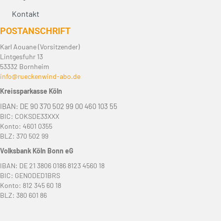
Kontakt
POST­ANSCHRIFT
Karl Aouane (Vorsitzender)
Lintgesfuhr 13
53332 Bornheim
info@rueckenwind-abo.de
Kreissparkasse Köln
IBAN: DE 90 370 502 99 00 460 103 55
BIC: COKSDE33XXX
Konto: 4601 0355
BLZ: 370 502 99
Volksbank Köln Bonn eG
IBAN: DE 21 3806 0186 8123 4560 18
BIC: GENODED1BRS
Konto: 812 345 60 18
BLZ: 380 601 86