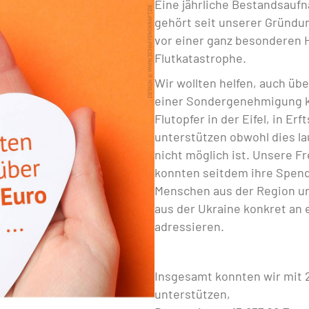
Eine jährliche Bestandsau
gehört seit unserer Gründun
vor einer ganz besonderen 
Flutkatastrophe.
Wir wollten helfen, auch üb
einer Sondergenehmigung 
Flutopfer in der Eifel, in Erf
unterstützen obwohl dies la
nicht möglich ist. Unsere F
konnten seitdem ihre Spende
Menschen aus der Region un
aus der Ukraine konkret an 
adressieren.
Insgesamt konnten wir mit 2
unterstützen,